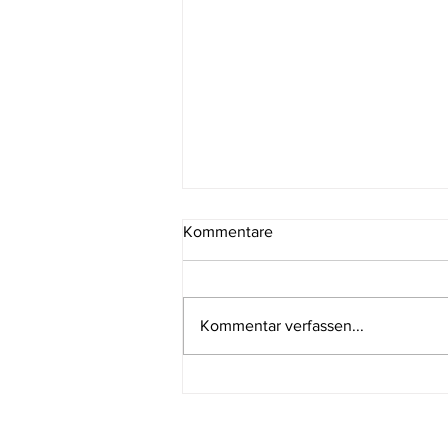
Kommentare
Kommentar verfassen...
Angriff gegen die Abwehr 6:0
- aber wie?