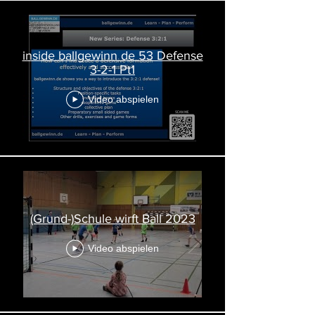
inside ballgewinn de 53 Defense
3-2-1 Pt1
Video abspielen
(Grund-)Schule wirft Ball 2023
Video abspielen